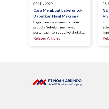
02 May 2020
08 
Cara Membuat Label untuk
GE
Dapatkan Hasil Maksimal
VIS
MO
Bagaimana cara membuat label
Impl
produk? Sebelum menjawab
solu
CO
pertanyaan tersebut, ketahuilah…
imp
Related Articles
Rel