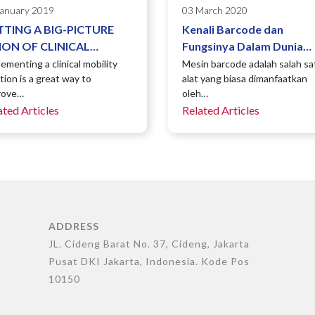
January 2019
03 March 2020
TTING A BIG-PICTURE
Kenali Barcode dan
ION OF CLINICAL
Fungsinya Dalam Dunia
BILITY
Bisnis
ementing a clinical mobility
Mesin barcode adalah salah sa
tion is a great way to
alat yang biasa dimanfaatkan
NSIDERATIONS
rove…
oleh…
ated Articles
Related Articles
ADDRESS
JL. Cideng Barat No. 37, Cideng, Jakarta
Pusat DKI Jakarta, Indonesia. Kode Pos
10150